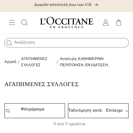
Δωρεάν αποστολή άνω των 45€
Απευθείας
μετάβαση
στο
περιεχόμενο
Σύνδεση
Καλάθι
ΑΓΑΠΗΜΕΝΕΣ
Ανησυχία_ΚΑΘΗΜΕΡΙΝΗ
Αρχική
/
/
ΣΥΛΛΟΓΕΣ
ΠΕΡΙΠΟΙΗΣΗ; ΕΝΥΔΑΤΩΣΗ;
Σ
ΑΓΑΠΗΜΕΝΕΣ ΣΥΛΛΟΓΕΣ
υ
λ
λ
Φιλτράρισμα
Ταξινόμηση κατά:
ο
γ
0 από 9 προϊόντα
ή